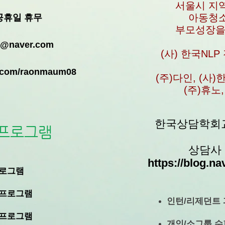
서울시 지
아동청
공휴일 휴무
​부모성장
@naver.com
(사) 한국NL
er.com/raonmaum08
​(주)다인, (사
(주)휴노
한국상담학회교육
 프로그램
상담사
https://blog.
프로그램
 프로그램
인턴/리제던트
 프로그램
개인/소그룹 